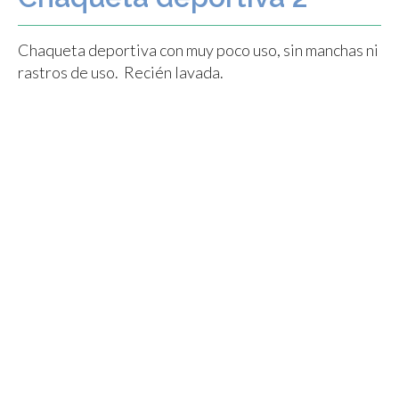
Chaqueta deportiva con muy poco uso, sin manchas ni
rastros de uso. Recién lavada.
Precio: COP$15000
Contáctanos para reservar o comprar esta prenda
2026 - Todos los derechos reservados.